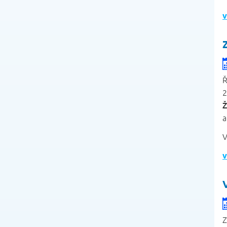
v
Ř
2
a
V
v
Z