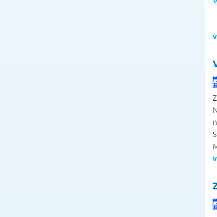
V
v
Z
N
n
S
M
v