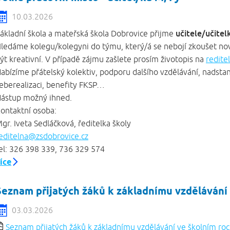
10.03.2026
učitele/učitel
ákladní škola a mateřská škola Dobrovice přijme
ledáme kolegu/kolegyni do týmu, který/á se nebojí zkoušet nové
ýt kreativní. V případě zájmu zašlete prosím životopis na
redite
abízíme přátelský kolektiv, podporu dalšího vzdělávání, nadstan
eberealizaci, benefity FKSP…
ástup možný ihned.
ontaktní osoba:
gr. Iveta Sedláčková, ředitelka školy
editelna@zsdobrovice.cz
el: 326 398 339, 736 329 574
íce
Seznam přijatých žáků k základnímu vzdělávání
03.03.2026
Seznam přijatých žáků k základnímu vzdělávání ve školním r