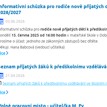
Informativní schůzka pro rodiče nově přijatých 
2026/2027
03.06.2026
rodiče nově přijatých dětí k předško
nformativní schůzka pro
15. června 2025 od 16:00 hodin
ondělí
v mateřské škole v Dobr
rosíme o účast jednoho ze zákonných zástupců bez dí
ěkuji. Hana Babcová (vedoucí učitelka)
íce
Seznam přijatých žáků k předškolnímu vzdělává
21.04.2026
Seznam přijatých žáků k předškolnímu vzdělávání ve školním
íce
Volné pracovní místo - učitel/ka M, Fy