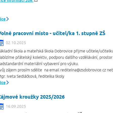
íce informací zde.
íce
Volné pracovní místo - učitel/ka 1. stupně ZŠ
02.10.2025
ákladní škola a mateřská škola Dobrovice přijme učitele/učitelk
abízíme přátelský kolektiv, podporu dalšího vzdělávání, prostor 
adstandardní materiální vybavení pro výuku.
vůj zájem prosím sdělte na email reditelna@zsdobrovice.cz n
gr. Iveta Sedláčková, ředitelka školy
íce
Zájmové kroužky 2025/2026
16.09.2025