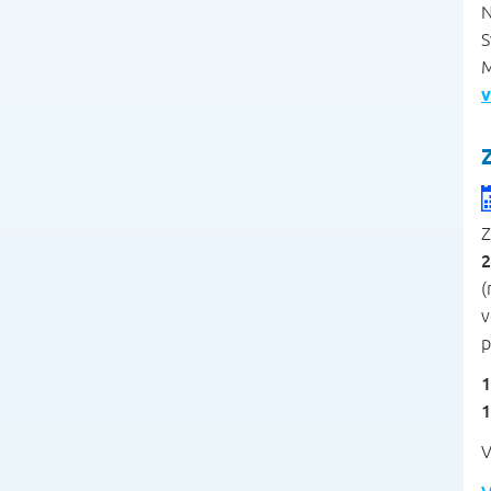
N
S
M
v
Z
2
(
v
p
1
1
V