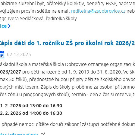
abízíme služební byt, přátelský kolektiv, benefity FKSP, nadstan
vůj zájem prosím sdělte na email
reditelna@zsdobrovice.cz
nebo
gr. Iveta Sedláčková, ředitelka školy
íce
Zápis dětí do 1. ročníku ZŠ pro školní rok 2026/
02.12.2025
ákladní škola a mateřská škola Dobrovice oznamuje organizaci 
026/2027
pro děti narozené od 1. 9. 2019 do 31. 8. 2020. Ve 
max 50 žáků), přednostně budou přijaty děti ze školského obvod
olných míst losem. Zápis do školy proběhne za osobní přítomnos
řes zónu u pingpongových stolů), termín - den a čas si rezervujt
1. 2. 2026 od 13:00 do 16:30
2. 2. 2026 od 14:00 do 16:30
 případě nemoci dítěte doručí zákonní zástupci potřebné doku