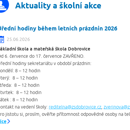
Aktuality a školní akce
Úřední hodiny během letních prázdnin 2026
25.06.2026
ákladní škola a mateřská škola Dobrovice
d 6. července do 17. července ZAVŘENO.
řední hodiny sekretariátu v období prázdnin:
ondělí:
8 – 12 hodin
terý:
8 – 12 hodin
tředa:
8 – 12 hodin
tvrtek:
8 – 12 hodin
átek
:
8 – 12 hodin
ontakt na vedení školy:
reditelna@zsdobrovice.cz
,
zverinova@z
ro jistotu si, prosím, ověřte přítomnost odpovědné osoby na t
íce