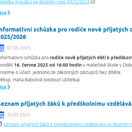
abídka kroužků ve školním roce 2025/2026
íce
Informativní schůzka pro rodiče nově přijatých 
2025/2026
02.06.2025
rodiče nově přijatých dětí k předško
nformativní schůzka pro
16. června 2025 od 16:00 hodin
ondělí
v mateřské škole v Dobr
rosíme o účast jednoho ze zákonných zástupců bez dí
ěkuji. Hana Babcová (vedoucí učitelka)
íce
Seznam přijatých žáků k předškolnímu vzdělává
30.05.2025
Seznam přijatých žáků k předškolnímu vzdělávání ve školním