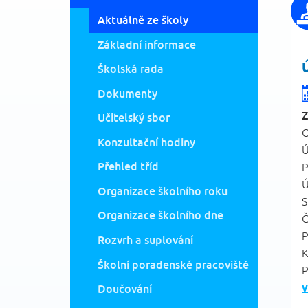
Aktuálně ze školy
Základní informace
Školská rada
Dokumenty
Z
Učitelský sbor
O
Konzultační hodiny
Ú
Přehled tříd
P
Ú
Organizace školního roku
S
Organizace školního dne
Č
P
Rozvrh a suplování
K
Školní poradenské pracoviště
P
v
Doučování