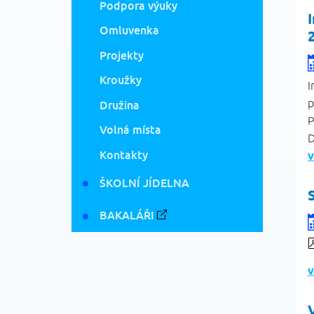
Podpora výuky
Omluvenka
Projekty
Kroužky
I
p
Družina
P
Volná místa
D
Kontakty
v
ŠKOLNÍ JÍDELNA
BAKALÁŘI
v